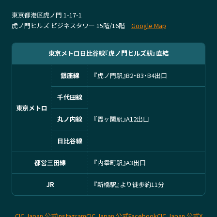
東京都港区虎ノ門 1-17-1
虎ノ門ヒルズ ビジネスタワー 15階/16階
Google Map
東京メトロ日比谷線『虎ノ門ヒルズ駅』直結
銀座線
『虎ノ門駅』B2・B3・B4出口
千代田線
東京メトロ
丸ノ内線
『霞ヶ関駅』A12出口
日比谷線
都営三田線
『内幸町駅』A3出口
JR
『新橋駅』より徒歩約11分
CIC Japan 公式Instagram
CIC Japan 公式Facebook
CIC Japan 公式X