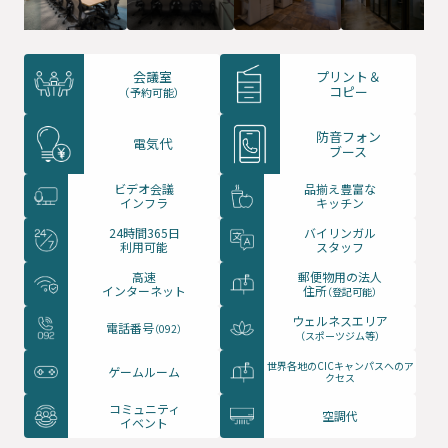
会議室
プリント＆
コピー
（予約可能）
防音フォン
電気代
ブース
ビデオ会議
品揃え豊富な
インフラ
キッチン
24時間365日
バイリンガル
利用可能
スタッフ
高速
郵便物用の法人
インターネット
住所
（登記可能）
ウェルネスエリア
電話番号
（092）
（スポーツジム等）
世界各地のCICキャンパスへのア
ゲームルーム
クセス
コミュニティ
空調代
イベント