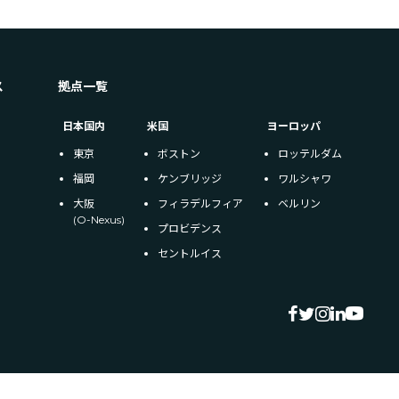
ス
拠点一覧
日本国内
米国
ヨーロッパ
東京
ボストン
ロッテルダム
福岡
ケンブリッジ
ワルシャワ
大阪
フィラデルフィア
ベルリン
(O-Nexus)
プロビデンス
セントルイス