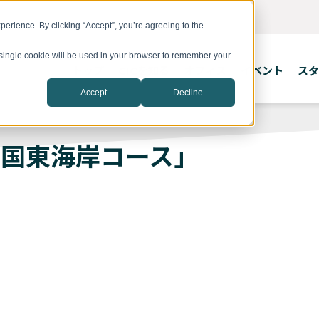
erience. By clicking “Accept”, you’re agreeing to the
A single cookie will be used in your browser to remember your
トップ
CICを知る
オフィス
イベント
スタ
Accept
Decline
 米国東海岸コース」