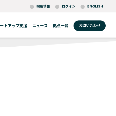
採用情報
ログイン
ENGLISH
ートアップ支援
ニュース
拠点一覧
お問い合わせ
東京
ボストン
ロッテルダム
福岡
ケンブリッジ
ワルシャワ
大阪
フィラデルフィア
ベルリン
(O-Nexus)
プロビデンス
セントルイス