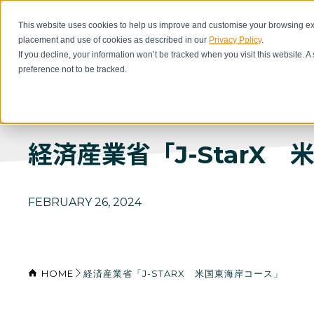
This website uses cookies to help us improve and customise your browsing exp
placement and use of cookies as described in our
Privacy Policy
.
If you decline, your information won’t be tracked when you visit this website. 
preference not to be tracked.
経済産業省「J-StarX
FEBRUARY 26, 2024
HOME
経済産業省「J-STARX 米国東海岸コース」