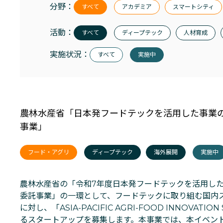
分野：
すべて
アカデミア
スマートシティ
活動：
すべて
ディープテック
人材育成
実施状況：
すべて
実施中
農林水産省「日本発フードテックを活用した事業
事業」
フード・アグリ
ディープテック
海外展開
実施中
農林水産省の「令和7年度日本発フードテックを活用し
委託事業」の一環として、フードテックに取り組む国内
に対し、「ASIA-PACIFIC AGRI-FOOD INNOVATI
るスタートアップを募集します。本事業では、本イベン