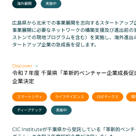
海外展開
実施中
広島県から北米での事業展開を志向するスタートアップ
事業展開に必要なネットワークの構築支援及び進出前の
ストンでの現地プログラムを含む）を実施し、海外進出
タートアップ企業の急成長を促します。
Discover
令和７年度 千葉県「革新的ベンチャー企業成長促
企業決定
スマートシティ
ライフサイエンス
ロボティクス
環
ディープテック
実施中
CIC Instituteが千葉県から受託している「革新的ベ