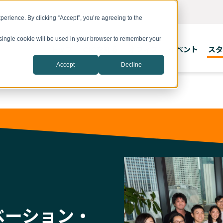
erience. By clicking “Accept”, you’re agreeing to the
A single cookie will be used in your browser to remember your
トップ
CICを知る
オフィス
イベント
スタ
Accept
Decline
イノベーション・