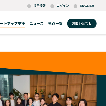
採用情報
ログイン
ENGLISH
ートアップ支援
ニュース
拠点一覧
お問い合わせ
東京
ボストン
ロッテルダム
福岡
ケンブリッジ
ワルシャワ
大阪
フィラデルフィア
ベルリン
(O-Nexus)
プロビデンス
セントルイス