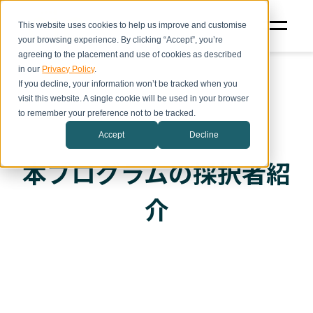
This website uses cookies to help us improve and customise
your browsing experience. By clicking “Accept”, you’re
agreeing to the placement and use of cookies as described
in our
Privacy Policy
.
If you decline, your information won’t be tracked when you
visit this website. A single cookie will be used in your browser
to remember your preference not to be tracked.
Accept
Decline
本プログラムの採択者紹
介