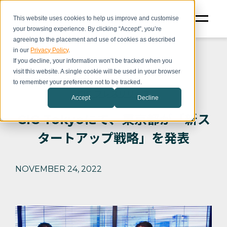
This website uses cookies to help us improve and customise
your browsing experience. By clicking “Accept”, you’re
agreeing to the placement and use of cookies as described
in our
Privacy Policy
.
If you decline, your information won’t be tracked when you
visit this website. A single cookie will be used in your browser
to remember your preference not to be tracked.
CIC プレスリリース
Accept
Decline
CIC Tokyoにて、東京都が「新ス
タートアップ戦略」を発表
NOVEMBER 24, 2022