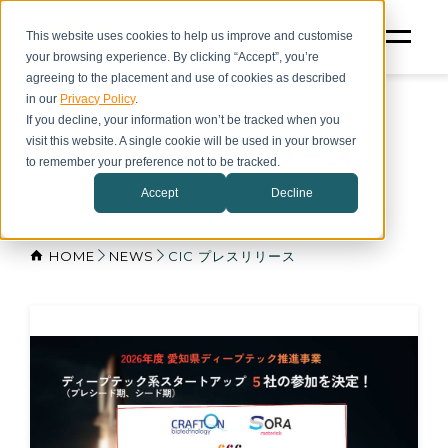
This website uses cookies to help us improve and customise
your browsing experience. By clicking “Accept”, you’re
agreeing to the placement and use of cookies as described
in our
Privacy Policy
.
If you decline, your information won’t be tracked when you
visit this website. A single cookie will be used in your browser
CIC プレスリリース
to remember your preference not to be tracked.
Accept
Decline
HOME
NEWS
CIC プレスリリース