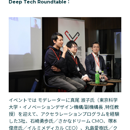
Deep Tech Roundtable
：
イベントでは モデレーターに
真尾 淑子氏（東京科学
大学・イノベーションデザイン機構/副機構長 ,特任教
授）を迎えて、
アクセラレーションプログラムを経験
した3社、
石崎勇歩氏／
さかなドリーム
CMO
、
塚本
俊彦氏／
イルミメディカル
CEO）
、
丸島愛樹氏／
ク