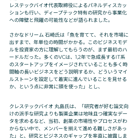
レステックバイオ
代表取締役
によるパネルディスカッ
ションも行い、ディープテック特有の研究から事業化
への障壁と飛躍の可能性などが語られました。
さかなドリーム
石崎氏は
「魚を育てて、それを市場に
出すまで、年単位の時間がかかる。このビジネスモデ
ルを投資家の方に理解してもらうのが、まず最初のハ
ードルだった。多くのVCは、1,2年で急成長するIT系
のスタートアップをイメージされていることも多く時
間軸の長いビジネスをどう説明するか、どういうマイ
ルストーンを設定して着実に進んでいることを見せる
か、という点に非常に頭を使った」とし、
クレステックバイオ 丸島氏は、「研究者が好む論文向
けの派手な研究よりも製薬企業は地味且つ確実なデー
タを求めるなど、当初、創薬の市場性やプロセスがわ
からない中で、メンバーを揃えて進める難しさがあっ
た」と、研究とビジネスのギャップを率直に披露しま