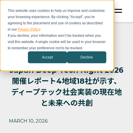
This website uses cookies to help us improve and customise
your browsing experience. By clicking “Accept”, you’re
agreeing to the placement and use of cookies as described
in our
Privacy Policy
.
If you decline, your information won’t be tracked when you
visit this website. A single cookie will be used in your browser
to remember your preference not to be tracked.
BLOG
イベント情報
Accept
Decline
Japan Deep Tech Night 2026
開催レポート4地域18社が示す、
ディープテック社会実装の現在地
と未来への共創
MARCH 10, 2026