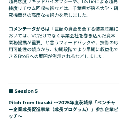
超高感度リキッドバイオプシーや、
LiSTie
による超高
純度リチウム回収技術などは、千葉県が誇る大学・研
究機関発の高度な技術力を示しました。
コメンテータからは
「巨額の資金を要する装置産業に
おいては、VCだけでなく事業会社を巻き込んだ資本
業務提携が重要」と言うフィードバックや、技術の応
用可能性の観点から、初期段階でより早期に収益化で
きるBtoBへの展開が例示されるなどしました。
■
Session 5
Pitch from Ibaraki 〜2025年度茨城県「ベンチャ
ー企業成長促進事業（成長プログラム）」参加企業ピ
ッチ〜