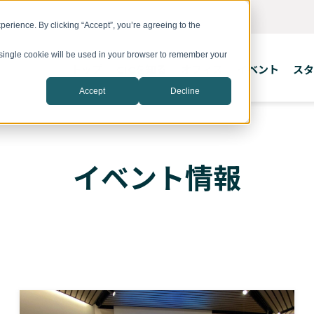
erience. By clicking “Accept”, you’re agreeing to the
A single cookie will be used in your browser to remember your
トップ
CICを知る
オフィス
イベント
スタ
Accept
Decline
イベント情報