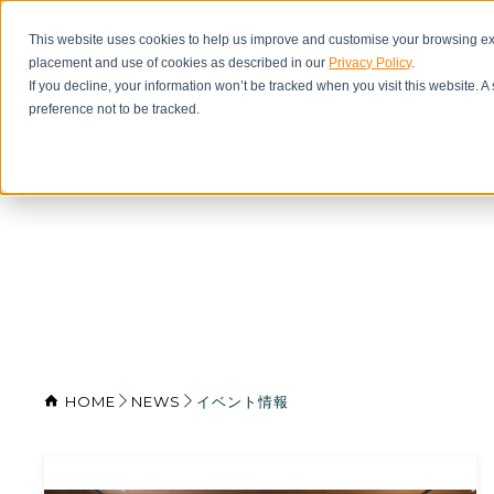
This website uses cookies to help us improve and customise your browsing exp
placement and use of cookies as described in our
Privacy Policy
.
If you decline, your information won’t be tracked when you visit this website. 
preference not to be tracked.
HOME
NEWS
イベント情報