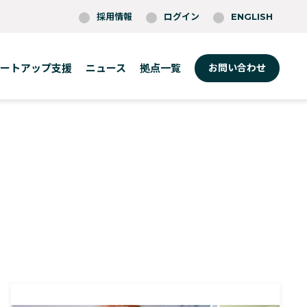
採用情報
ログイン
ENGLISH
ートアップ支援
ニュース
拠点一覧
お問い合わせ
東京
ボストン
ロッテルダム
福岡
ケンブリッジ
ワルシャワ
大阪
フィラデルフィア
ベルリン
(O-Nexus)
プロビデンス
セントルイス