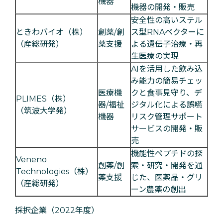
機器
機器の開発・販売
安全性の高いステル
ときわバイオ（株）
創薬/創
ス型RNAベクターに
（産総研発）
薬支援
よる遺伝子治療・再
生医療の実現
AIを活用した飲み込
み能力の簡易チェッ
医療機
クと食事見守り、デ
PLIMES（株）
器/福祉
ジタル化による誤嚥
（筑波大学発）
機器
リスク管理サポート
サービスの開発・販
売
機能性ペプチドの探
Veneno
創薬/創
索・研究・開発を通
Technologies（株）
薬支援
じた、医薬品・グリ
（産総研発）
ーン農薬の創出
採択企業（2022年度）