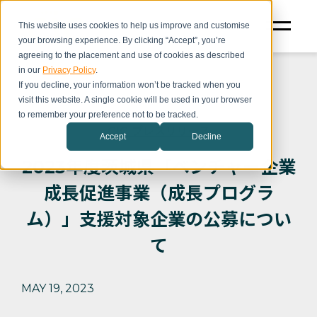
This website uses cookies to help us improve and customise
your browsing experience. By clicking “Accept”, you’re
agreeing to the placement and use of cookies as described
in our
Privacy Policy
.
If you decline, your information won’t be tracked when you
visit this website. A single cookie will be used in your browser
to remember your preference not to be tracked.
CIC プレスリリース
Accept
Decline
2023年度茨城県「ベンチャー企業
成長促進事業（成長プログラ
ム）」支援対象企業の公募につい
て
MAY 19, 2023