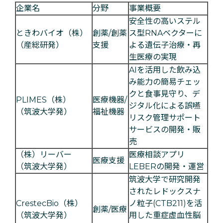
企業名
分野
事業概要
安全性の高いステル
ときわバイオ（株）
創薬/創薬
ス型RNAベクターに
（産総研発）
支援
よる遺伝子治療・再
生医療の実現
AIを活用した飲み込
み能力の簡易チェッ
クと食事見守り、デ
PLIMES（株）
医療機器/
ジタル化による誤嚥
（筑波大学発）
福祉機器
リスク管理サポート
サービスの開発・販
売
（株）リーバー
医療相談アプリ
医療支援
（筑波大学発）
LEBERの開発・運営
筑波大学で研究開発
されたレドックスナ
CrestecBio（株）
ノ粒子(CTB211)を活
創薬/医療
（筑波大学発）
用した重症虚血性脳