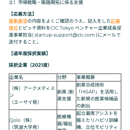
エ）市場戦略・販路開拓に係る支援
【応募方法】
募集要項
の内容をよくご確認のうえ、記入をした
応募
様式
とピッチ資料をCIC Tokyo ベンチャー企業成長促
進事業担当( startup-support@cic.com )にメールで
送付すること。
【過年度採択実績】
採択企業（2021度）
企業名
分野
事業概要
創薬合成技術
（株）アークメディス
創薬 /創
「HiSAP」を活用し
ン
薬支援
た新規の医薬候補品
（エーザイ発）
の創出
起立着席アシストを
医療機
Qolo（株）
備えたリハビリ訓練
器/福祉
（筑波大学発）
機、立位モビリティ