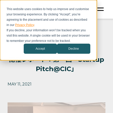
This website uses cookies to help us improve and customise
your browsing experience. By clicking “Accept”, you’re
agreeing to the placement and use of cookies as described
in our
Privacy Policy
.
If you decline, your information won’t be tracked when you
visit this website. A single cookie will be used in your browser
to remember your preference not to be tracked.
CICからのお知らせ
イベント情報
Accept
Decline
開催レポート：第一回「Startup
Pitch@CIC」
MAY 11, 2021