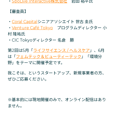
・
SpoLive Interactive株式会社
岩田 裕平氏
【審査員】
・
Coral Capital
シニアアソシエイト 世古 圭氏
・
Venture Café Tokyo
プログラムディレクター 小
村 隆祐氏
・CIC Tokyoディレクター 名倉 勝
第2回は5月「
ライフサイエンス / ヘルスケア
」、6月
は「
フェムテック＆ビューティーテック
」「環境分
野」をテーマに開催予定です。
我こそは、というスタートアップ、新規事業者の方、
ぜひご応募ください。
※基本的には現地開催のみで、オンライン配信はあり
ません。