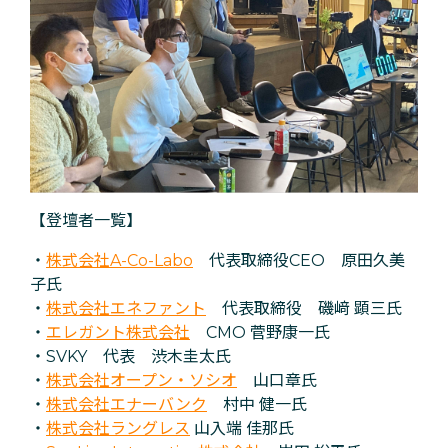
【登壇者一覧】
・
株式会社A-Co-Labo
代表取締役CEO 原田久美
子氏
・
株式会社エネファント
代表取締役 磯﨑 顕三氏
・
エレガント株式会社
CMO 菅野康一氏
・SVKY 代表 渋木圭太氏
・
株式会社オープン・ソシオ
山口章氏
・
株式会社エナーバンク
村中 健一氏
・
株式会社ラングレス
山入端 佳那氏