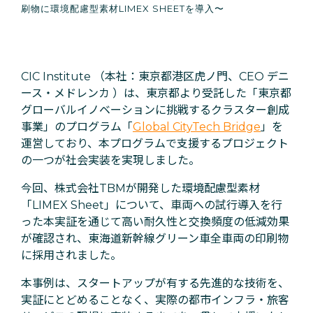
刷物に環境配慮型素材LIMEX SHEETを導入〜
CIC Institute （本社：東京都港区虎ノ門、CEO デニ
ース・メドレンカ ）は、東京都より受託した「東京都
グローバルイノベーションに挑戦す
るクラスター創成
事業」のプログラム「
Global CityTech Bridge
」を
運営しており、本プログラムで支援するプロジェクト
の一つが社会実装を実現しました。
今回、株式会社TBMが開発した環境配慮型素材
「LIMEX Sheet」について、車両への試行導入を行
った本実証を通じて高い耐久性と交換頻度の低減効果
が確認され、東海道新幹線グリーン車全車両の印刷物
に採用されました。
本事例は、スタートアップが有する先進的な技術を、
実証にとどめることなく、実際の都市インフラ・旅客