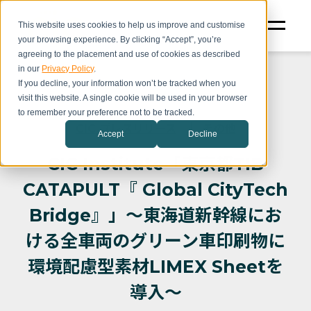
This website uses cookies to help us improve and customise
your browsing experience. By clicking “Accept”, you’re
agreeing to the placement and use of cookies as described
in our
Privacy Policy
.
If you decline, your information won’t be tracked when you
visit this website. A single cookie will be used in your browser
to remember your preference not to be tracked.
CIC プレスリリース
その他
Accept
Decline
CIC Institute「東京都TIB
CATAPULT『 Global CityTech
Bridge』」〜東海道新幹線にお
ける全車両のグリーン車印刷物に
環境配慮型素材LIMEX Sheetを
導入〜