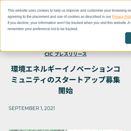
This website uses cookies to help us improve and customise your browsing exp
agreeing to the placement and use of cookies as described in our
Privacy Poli
If you decline, your information won’t be tracked when you visit this website. A
remember your preference not to be tracked.
CIC プレスリリース
環境エネルギーイノベーションコ
ミュニティのスタートアップ募集
開始
SEPTEMBER 1, 2021