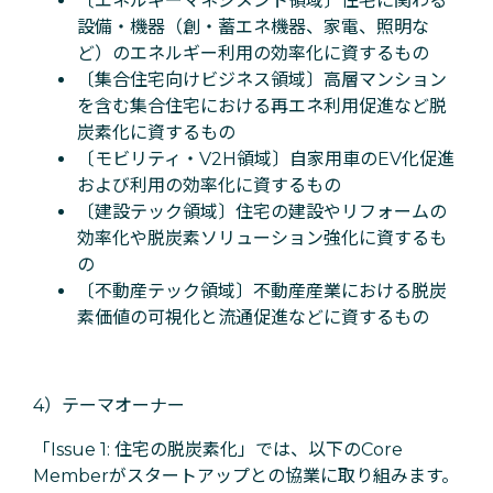
〔エネルギーマネジメント領域〕住宅に関わる
設備・機器（創・蓄エネ機器、家電、照明な
ど）のエネルギー利用の効率化に資するもの
〔集合住宅向けビジネス領域〕高層マンション
を含む集合住宅における再エネ利用促進など脱
炭素化に資するもの
〔モビリティ・V2H領域〕自家用車のEV化促進
および利用の効率化に資するもの
〔建設テック領域〕住宅の建設やリフォームの
効率化や脱炭素ソリューション強化に資するも
の
〔不動産テック領域〕不動産産業における脱炭
素価値の可視化と流通促進などに資するもの
4）テーマオーナー
「Issue 1: 住宅の脱炭素化」では、以下のCore
Memberがスタートアップとの協業に取り組みます。