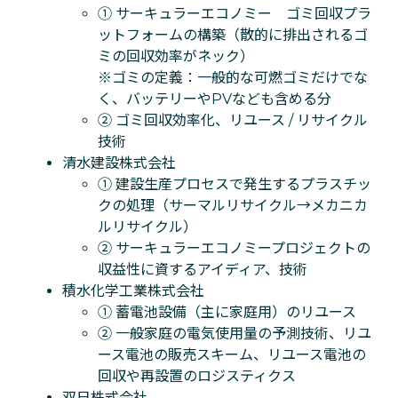
① サーキュラーエコノミー ゴミ回収プラ
ットフォームの構築（散的に排出されるゴ
ミの回収効率がネック）
※ゴミの定義：一般的な可燃ゴミだけでな
く、バッテリーやPVなども含める分
② ゴミ回収効率化、リユース / リサイクル
技術
清水建設株式会社
① 建設生産プロセスで発生するプラスチッ
クの処理（サーマルリサイクル→メカニカ
ルリサイクル）
② サーキュラーエコノミープロジェクトの
収益性に資するアイディア、技術
積水化学工業株式会社
① 蓄電池設備（主に家庭用）のリユース
② 一般家庭の電気使用量の予測技術、リユ
ース電池の販売スキーム、リユース電池の
回収や再設置のロジスティクス
双日株式会社