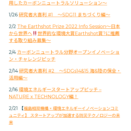
用したカーボンニュートラルソリューション～
1/26
研究者大喜利 #1 ～SDG11 まちづくり編～
2/2
The Earthshot Prize 2022 Info Session～日本
から世界へ
世界的な環境大賞Earthshot賞?に推薦
する取り組み募集～
2/4
カーボンニュートラル分野オープンイノベーショ
ン・チャレンジピッチ
2/14
研究者大喜利 #2 ～SDGs14&15 海&陸の保全・
活用編～
2/16
環境エネルギースタートアップピッチ –
NATURE x TECHNOLOGY編！
2/21 【
福島
相双機構 × 環境エネルギーイ
ノベーションコミ
ュニティ】 スタートアップが加速する防災テクノロジーの未
来