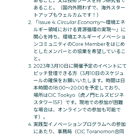
あること。又は技術シーズを持つ研究者で
あること。（国内外問わずで、海外スター
トアップもウェルカムです！）
「Issue 4:
Circular Economy
〜環境エネ
ルギー領域における資源循環の実現～」に
関心を持ち、環境エネルギーイノベーショ
ンコミュニティのCore Memberをはじめ
としたメンバーとの協業を希望しているこ
と。
2023年3月10日に開催予定のイベントにて
ピッチ登壇できる方（3月10日のスケジュ
ールの確保をお願いいたします。時間は日
本時間の18:00～20:00を予定しており、
場所はCIC Tookyo（虎ノ門ヒルズビジネ
スタワー15F）です。現地での参加が困難
な場合は、オンラインでの参加も可能で
す）。
実践型イノベーションプログラムへの参加
にあたり、事務局（CIC Toranomon合同