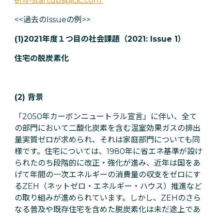
env-startups@cic.com
<<過去のIssueの例>>
(1)2021年度１つ目の社会課題（2021: Issue 1）
住宅の脱炭素化
(2) 背景
「2050年カーボンニュートラル宣言」に伴い、全て
の部門において二酸化炭素を含む温室効果ガスの排出
量実質ゼロが求められ、それは家庭部門についても同
様です。住宅については、1980年に省エネ基準が設け
られたのち段階的に改正・強化が進み、近年は国をあ
げて年間の一次エネルギーの消費量の収支をゼロにす
るZEH（ネットゼロ・エネルギー・ハウス）推進など
の取り組みが進められています。しかし、ZEHのさら
なる普及や既存住宅を含めた脱炭素化は未だ途上であ