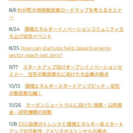
8/6
わが町の地域脱炭素ロードマップを考えるセミナ
ー
8/24
環境エネルギーイノベーションコミュニティ立
ち上げ記念イベント
8/25
How can startups help Japan’s energy
sector reach net zero?
9/17
スタートアップ向けオープンイノベーションセ
ミナー 住宅の脱炭素化に向けた大企業の視点
10/13
環境エネルギースタートアップピッチ – 住宅
の脱炭素化編！
10/26
カーボンニュートラルに向けた 政策・公的資
金・研究機関の役割
11/8
ESG投資のトレンドと環境エネルギー系スタート
アップの可能性- アメリカボストンからの視点-