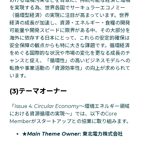
おける環境汚染などを背景に、持続可能な経済と環境
を実現する為、世界各国でサーキュラーエコノミー
（循環型経済）の実現に注目が高まっています。世界
経済の成長が加速し、資源・エネルギー・食糧の開発
可能量や開発スピードに限界がある中、その大部分を
海外に依存する日本にとって、これらの安定的確保は
安全保障の観点からも特に大きな課題です。循環経済
をめぐる国際的な状況や市場の変化を更なる成長のチ
ャンスと捉え、「循環性」の高いビジネスモデルへの
転換や事業活動の「資源効率性」の向上が求められて
います。
(3)
テーマオーナー
「Issue 4:
Circular Economy
〜環境エネルギー領域
における資源循環の実現～」では、以下のCore
Memberがスタートアップとの協業に取り組みます。
★
Main Theme Owner
: 東北電力株式会社