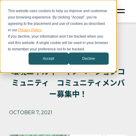
This website uses cookies to help us improve and customise
your browsing experience. By clicking “Accept”, you’re
agreeing to the placement and use of cookies as described
in our
Privacy Policy
.
If you decline, your information won’t be tracked when you
visit this website. A single cookie will be used in your browser
to remember your preference not to be tracked.
CIC プレスリリース
CICからのお知らせ
Accept
Decline
環境エネルギーイノベーションコ
ミュニティ コミュニティメンバ
ー募集中！
OCTOBER 7, 2021