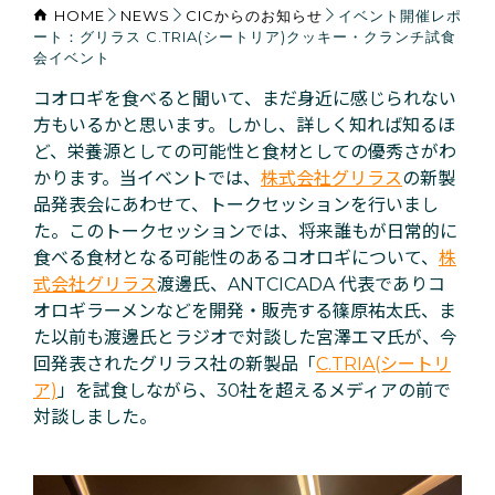
HOME
NEWS
CICからのお知らせ
イベント開催レポ
ート：グリラス C.TRIA(シートリア)クッキー・クランチ試食
会イベント
コオロギを食べると聞いて、まだ身近に感じられない
方もいるかと思います。しかし、詳しく知れば知るほ
ど、栄養源としての可能性と食材としての優秀さがわ
かります。当イベントでは、
株式会社グリラス
の新製
品発表会にあわせて、トークセッションを行いまし
た。このトークセッションでは、将来誰もが日常的に
食べる食材となる可能性のあるコオロギについて、
株
式会社グリラス
渡邊氏、ANTCICADA 代表でありコ
オロギラーメンなどを開発・販売する篠原祐太氏、ま
た以前も渡邊氏とラジオで対談した宮澤エマ氏が、今
回発表されたグリラス社の新製品「
C.TRIA(シートリ
ア)
」を試食しながら、30社を超えるメディアの前で
対談しました。