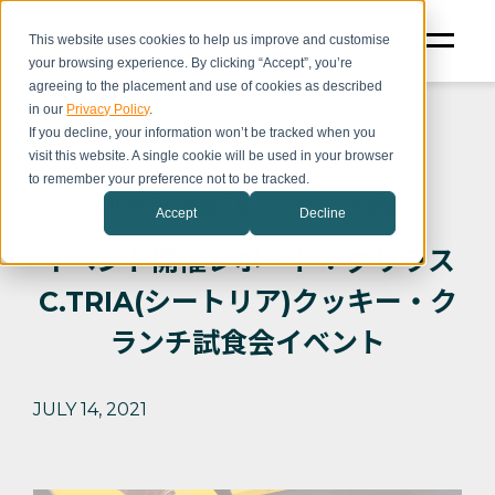
This website uses cookies to help us improve and customise
your browsing experience. By clicking “Accept”, you’re
agreeing to the placement and use of cookies as described
in our
Privacy Policy
.
If you decline, your information won’t be tracked when you
visit this website. A single cookie will be used in your browser
to remember your preference not to be tracked.
CICからのお知らせ
イベント情報
Accept
Decline
イベント開催レポート：グリラス
C.TRIA(シートリア)クッキー・ク
ランチ試食会イベント
JULY 14, 2021