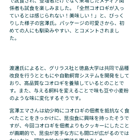
で試食され、登壇者だけでなく来場したメディア関
係者も試食を楽しみました。「全然コオロギが入っ
ているとは感じられない！美味しい！」と、びっく
りした様子の宮澤氏。パッケージの可愛さから、初
めての人にも馴染みやすい、とコメントされまし
た。
渡邊氏によると、グリラス社と徳島大学は共同で品種
改良を行うとともにや自動飼育システムを開発をして
おり、高品質なコオロギを養殖しているとのことで
す。また、与える飼料を変えることで味も豆や小麦粉
のような味に変化するそうです。
宮澤エマさんは幼少時にコオロギの佃煮を抵抗なく食
べたことをきっかけに、昆虫食に興味を持ったそうで
すが、今回コオロギを佃煮よりもクッキーにしたこと
が画期的で、昆虫が苦手な方にも間口が広がるのでは