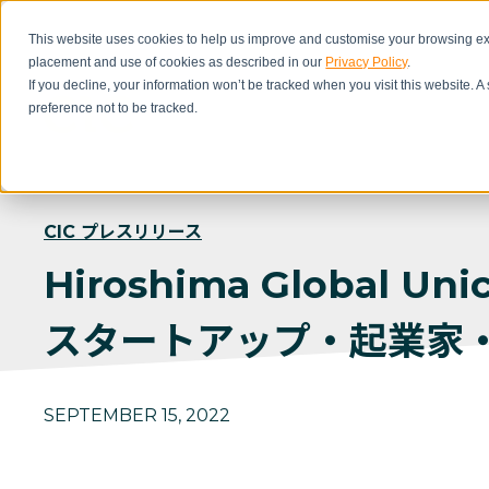
This website uses cookies to help us improve and customise your browsing exp
placement and use of cookies as described in our
Privacy Policy
.
If you decline, your information won’t be tracked when you visit this website. 
preference not to be tracked.
CIC プレスリリース
Hiroshima Global Uni
スタートアップ・起業家
SEPTEMBER 15, 2022