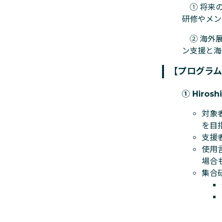
① 将来の
研修やメン
② 海外展
ン支援と海
【プログラ
① Hirosh
対象
を目
支援
使用
場合
集合