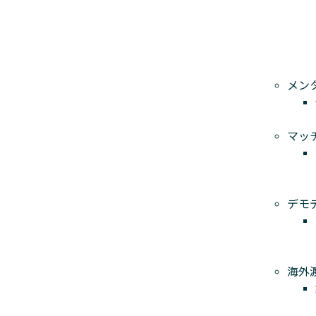
メン
マッ
デモ
海外