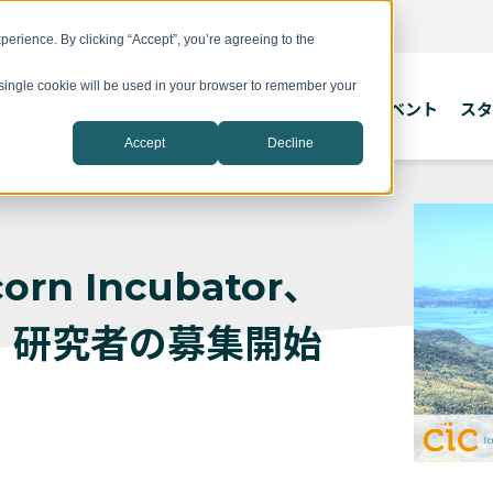
erience. By clicking “Accept”, you’re agreeing to the
A single cookie will be used in your browser to remember your
トップ
CICを知る
オフィス
イベント
スタ
Accept
Decline
corn Incubator、
・研究者の募集開始