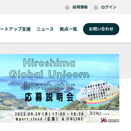
採用情報
ログイン
ートアップ支援
ニュース
拠点一覧
お問い合わせ
東京
ボストン
ロッテルダム
福岡
ケンブリッジ
ワルシャワ
大阪
フィラデルフィア
ベルリン
(O-Nexus)
プロビデンス
セントルイス