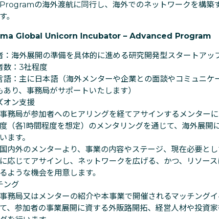
Programの海外渡航に同行し、海外でのネットワークを構築
す。
ima Global Unicorn Incubator – Advanced Program
者：海外展開の準備を具体的に進める研究開発型スタートアッ
者数：3社程度
言語：主に日本語（海外メンターや企業との面談やコミュニケ
もあり、事務局がサポートいたします）
ズオン支援
事務局が参加者へのヒアリングを経てアサインするメンターに
度（各1時間程度を想定）のメンタリングを通じて、海外展開
います。
国内外のメンターより、事業の内容やステージ、現在必要とし
に応じてアサインし、ネットワークを広げる、かつ、リソース
るような機会を用意します。
チング
事務局又はメンターの紹介や本事業で開催されるマッチングイ
て、参加者の事業展開に資する外販路開拓、経営人材や投資家