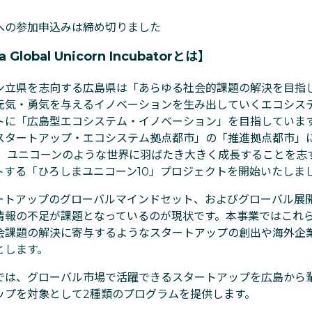
への参加申込みは締め切りました
a Global Unicorn Incubatorとは】
立県を志向する広島県は「あらゆる社会的課題の解決を目指
元気・勇気を与えるイノベーションを生み出していくエコシス
トに「広島型エコシステム・イノベーション」を目指しています
スタートアップ・エコシステム拠点都市」の「推進拠点都市」
から、ユニコーンのような世界に羽ばたき大きく成長することを志
トする「ひろしまユニコーン10」プロジェクトを開始いたしま
トアップのグローバルマインドセット、およびグローバル展
情報の不足が課題となっているのが現状です。本事業ではこれ
会課題の解決に寄与するようなスタートアップの創出や海外企
とします。
は、グローバル市場で活躍できるスタートアップを広島から
ップを対象として2種類のプログラムを提供します。