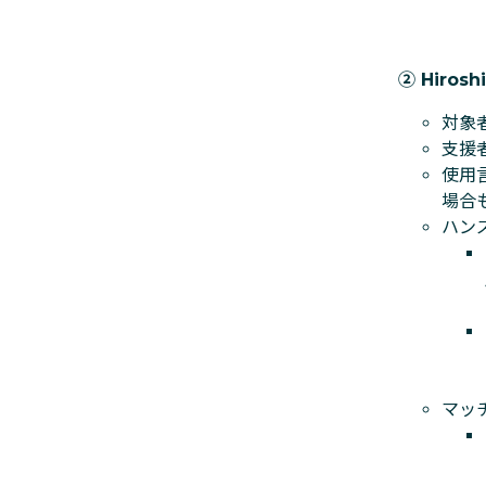
② Hirosh
対象
支援
使用
場合
ハン
マッ