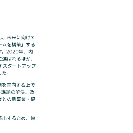
し、未来に向けて
テムを構築」する
。2020年、内
に選ばれるほか、
すスタートアップ
した。
開を志向する上で
ら課題の解決、及
業との新事業・協
輩出するため、幅