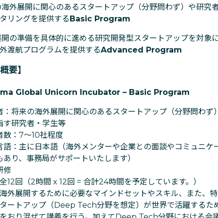
海外展開に関心のあるスタートアップ（分野問わず）や研究
タリングを提供する
Basic Program
開の準備を具体的に進める研究開発型スタートアップを対象
外渡航プログラムを提供する
Advanced Program
ム概要】
ima Global Unicorn Incubator – Basic Program
者：将来の海外展開に関心のあるスタートアップ（分野問わず
指す研究者・学生等
者数：7〜10社程度
言語：主に日本語（海外メンターや企業との面談やコミュニケ
もあり、事務局がサポートいたします）
研修
全12回（2時間 x 12回 = 合計24時間を予定しています。）
海外展開するために必要なマインドセットやスキル、また、特
タートアップ（Deep Tech分野を想定）が世界で活躍する
をおり混ぜて講義を行う。加えてDeep Tech分野における