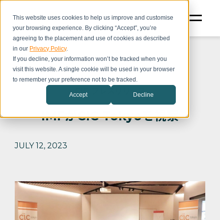
This website uses cookies to help us improve and customise
your browsing experience. By clicking “Accept”, you’re
agreeing to the placement and use of cookies as described
in our
Privacy Policy
.
If you decline, your information won’t be tracked when you
visit this website. A single cookie will be used in your browser
to remember your preference not to be tracked.
CIC プレスリリース
Accept
Decline
IMFがCIC Tokyoを視察
JULY 12, 2023