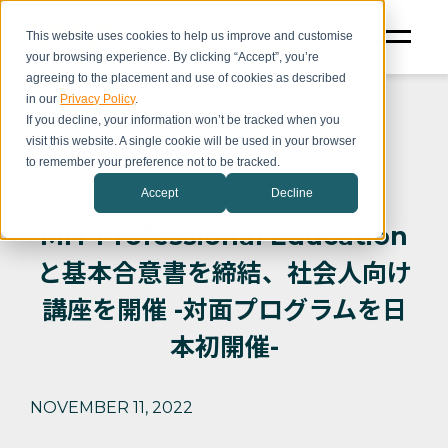
This website uses cookies to help us improve and customise
your browsing experience. By clicking “Accept”, you’re
agreeing to the placement and use of cookies as described
in our
Privacy Policy
.
If you decline, your information won’t be tracked when you
visit this website. A single cookie will be used in your browser
to remember your preference not to be tracked.
CIC プレスリリース
Accept
Decline
MIT Professional Education
と基本合意書を締結、社会人向け
講座を開催 -対面プログラムを日
本初開催-
NOVEMBER 11, 2022