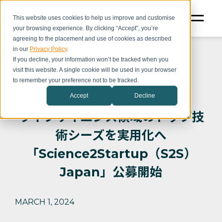
This website uses cookies to help us improve and customise
your browsing experience. By clicking “Accept”, you’re
agreeing to the placement and use of cookies as described
in our
Privacy Policy
.
If you decline, your information won’t be tracked when you
visit this website. A single cookie will be used in your browser
to remember your preference not to be tracked.
CIC プレスリリース
Accept
Decline
ライフサイエンス領域のトップ技
術シーズを実用化へ
「Science2Startup（S2S）
Japan」公募開始
MARCH 1, 2024