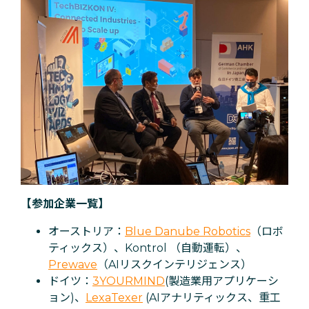
【参加企業一覧】
オーストリア：
Blue Danube Robotics
（ロボ
ティックス）、Kontrol （自動運転）、
Prewave
（AIリスクインテリジェンス）
ドイツ：
3YOURMIND
(製造業用アプリケーシ
ョン)、
LexaTexer
(AIアナリティックス、重工