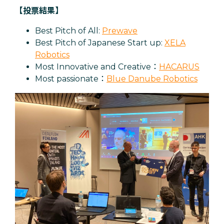
【投票結果】
Best Pitch of All:
Prewave
Best Pitch of Japanese Start up:
XELA
Robotics
Most Innovative and Creative：
HACARUS
Most passionate：
Blue Danube Robotics