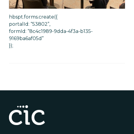
hbspt.forms.create({
portalId: “53802”,
formId: “8c4c1989-9dda-4f3a-b135-
9169ba6af05d”
});