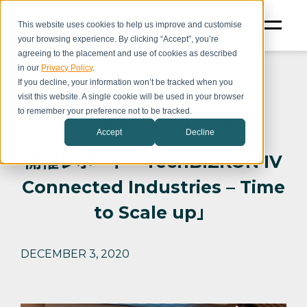
This website uses cookies to help us improve and customise
your browsing experience. By clicking “Accept”, you’re
agreeing to the placement and use of cookies as described
in our
Privacy Policy
.
If you decline, your information won’t be tracked when you
visit this website. A single cookie will be used in your browser
to remember your preference not to be tracked.
CICからのお知らせ
イベント情報
Accept
Decline
開催レポート「TechBIZKON IV
Connected Industries – Time
to Scale up」
DECEMBER 3, 2020