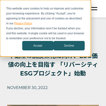
This website uses cookies to help us improve and customise
your browsing experience. By clicking “Accept”, you’re
agreeing to the placement and use of cookies as described
in our
Privacy Policy
.
If you decline, your information won’t be tracked when you
visit this website. A single cookie will be used in your browser
to remember your preference not to be tracked.
CIC プレスリリース
Accept
Decline
不動産の脱炭素化に向け、ESG価
値の向上を目指す 「リバーシティ
ESGプロジェクト」始動
NOVEMBER 30, 2022